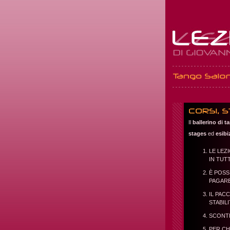
Il
ballerino di 
stages
ed
esibi
LE LEZ
IN TUT
È POSS
PAGARE
IL PAC
STABILI
SCONTI
PER CH