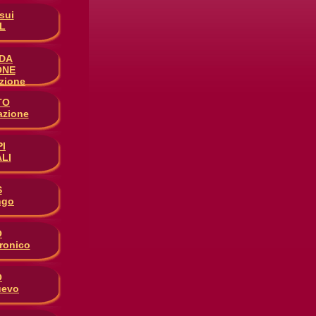
sui
L
DA
ONE
azione
TO
azione
I
LI
S
ango
O
ronico
O
uevo