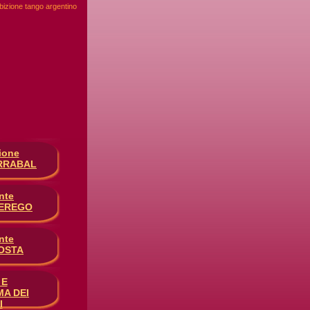
ibizione tango argentino
ione
RRABAL
nte
PEREGO
nte
OSTA
 E
A DEI
I