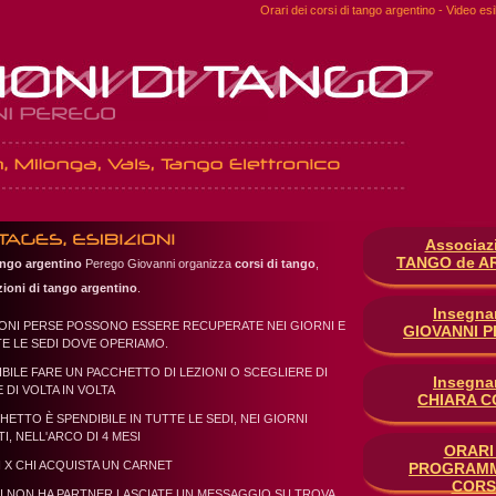
Orari dei corsi di tango argentino - Video es
Associaz
TANGO de A
tango argentino
Perego Giovanni organizza
corsi di tango
,
zioni di tango argentino
.
Insegna
IONI PERSE POSSONO ESSERE RECUPERATE NEI GIORNI E
GIOVANNI 
TE LE SEDI DOVE OPERIAMO.
IBILE FARE UN PACCHETTO DI LEZIONI O SCEGLIERE DI
Insegna
 DI VOLTA IN VOLTA
CHIARA C
CHETTO È SPENDIBILE IN TUTTE LE SEDI, NEI GIORNI
TI, NELL'ARCO DI 4 MESI
ORARI
 X CHI ACQUISTA UN CARNET
PROGRAMM
CORS
I NON HA PARTNER LASCIATE UN MESSAGGIO SU TROVA