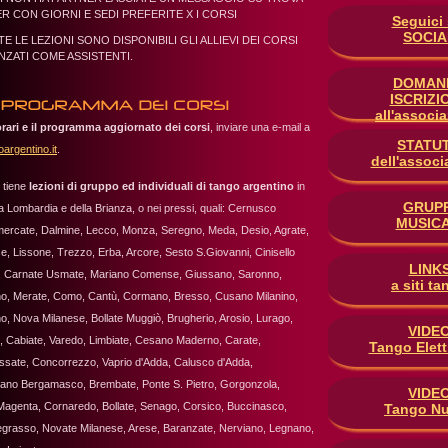
R CON GIORNI E SEDI PREFERITE X I CORSI
Seguici 
SOCIA
E LE LEZIONI SONO DISPONIBILI GLI ALLIEVI DEI CORSI
ANZATI COME ASSISTENTI.
DOMAN
ISCRIZI
all'associ
orari e il programma aggiornato dei corsi
, inviare una e-mail a
STATU
argentino.it
.
dell'associ
 tiene
lezioni di gruppo ed individuali di tango argentino
in
GRUPP
lla Lombardia e della Brianza, o nei pressi, quali: Cernusco
MUSICA
ercate, Dalmine, Lecco, Monza, Seregno, Meda, Desio, Agrate,
 Lissone, Trezzo, Erba, Arcore, Sesto S.Giovanni, Cinisello
LINK
, Carnate Usmate, Mariano Comense, Giussano, Saronno,
a siti t
, Merate, Como, Cantù, Cormano, Bresso, Cusano Milanino,
 Nova Milanese, Bollate Muggiò, Brugherio, Arosio, Lurago,
VIDE
e, Cabiate, Varedo, Limbiate, Cesano Maderno, Carate,
Tango Elett
sate, Concorrezzo, Vaprio d'Adda, Calusco d'Adda,
sano Bergamasco, Brembate, Ponte S. Pietro, Gorgonzola,
VIDE
Magenta, Cornaredo, Bollate, Senago, Corsico, Buccinasco,
Tango N
egrasso, Novate Milanese, Arese, Baranzate, Nerviano, Legnano,