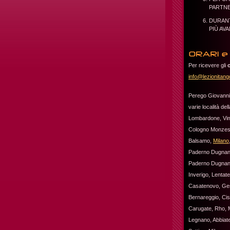
PARTNE
DURANT
PIÙ AV
Per ricevere gli
info@lezionitango
Perego Giovanni
varie località de
Lombardone, Vim
Cologno Monzese,
Balsamo,
Milano
Paderno Dugnano
Paderno Dugnano,
Inverigo, Lentat
Casatenovo, Ges
Bernareggio, Ci
Carugate, Rho, 
Legnano, Abbiat